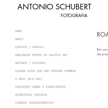
​ANTONIO SCHUBERT​
FOTOGRAFIA
HOME
RO
ABOUT
CONTATO / CONTACT
Em um 
da próx
WORLDWIDE PRINTS BY SAATCHI ART
ARTIGOS / FEATURES
ALGUMA COISA QUE NÃO CONSIGO LEMBRAR
A ÁGUA (ELA VOA)
VARIAÇÕES SOBRE O ESQUECIMENTO
GEOMETRIAS CARIOCAS
CINEMAS TRANSCENDENTAIS