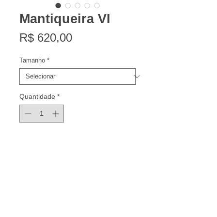
Mantiqueira VI
Preço
R$ 620,00
Tamanho
*
Quantidade
*
Adicionar ao Carrinho
Série de 7 em cada tamanho
oferecido.
Impressão em papel Canson Edition
Etching Rag. Acompanha certificado