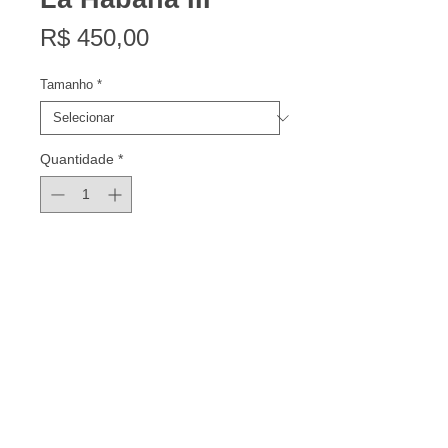
Preço
R$ 450,00
Tamanho
*
Quantidade
*
Adicionar ao Carrinho
Série de 10 em cada tamanho
oferecido.
Impressão em papel Canson Platine
Fibre Rag. Acompanha certificado de
autenticidade emitido pelo fabricante
do papel.